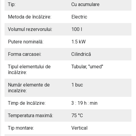
Tip:
Cu acumulare
Metoda de încălzire:
Electric
Volumul rezervorului:
100 l
Putere nominală:
1.5 kW
Forma carcasei:
Cilindrică
Tipul elementului de
Tubular, "umed"
încălzire:
Număr elemente de
1 buc
incalzire:
Timp de încălzire:
3 : 19 h : min
Temperatura maximă:
75 °C
Tip montare:
Vertical