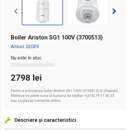
0 lei
Telefon sau Email
avans
Nume
Boiler Ariston SG1 100V (3700513)
Telefon
Renunţă
Trimite propunerea
Articol:
02009
Nu este în stoc
2798
lei
Renunţă
Solicită credit
Pentru a achiziționa boiler Ariston SG1 100V (3700513) în Chișinău,
Moldova ne puteți suna la numărul de telefon +(373) 79 11 00 33
sau sa plasaţi comanda online.
Descriere și caracteristici