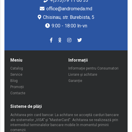
+(373)79 11 00 33
office@andromeda.md
Chisinau, str. Burebista, 5
9:00 - 18:00 ln-vn
Meniu
Informații
Catalog
Informaţie pentru Consumatori
Service
Livrare şi achitare
Blog
Garanție
Promoții
Contacte
Sisteme de plăți
Achitarea prin card bancar. La achitare se acceptă carduri bancare
ale sistemelor „VISA” şi "MasterCard". Achitarea se realizează prin
intermediul terminalelor bancare mobile în momentul primirii
comenzii.