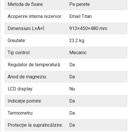
Metoda de fixare:
Pe perete
Acoperire interna rezervor:
Email Titan
Dimensiuni L×A×Î:
913×450×480 mm
Greutate:
23.2 kg
Tip control:
Mecanic
Regulator de temperatură:
Da
Anod de magneziu:
Da
LCD display:
Nu
Indicaţie pornire:
Da
Termometru:
Da
Protecție la supraîncălzire:
Da